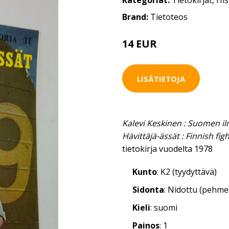
Kategoriat:
Tietokirjat
,
His
Brand:
Tietoteos
14 EUR
16 EUR
LISÄTIETOJA
Kalevi Keskinen : Suomen il
Hävittäjä-ässät : Finnish fig
tietokirja vuodelta 1978
Kunto
: K2 (tyydyttävä)
Sidonta
: Nidottu (pehm
Kieli
: suomi
Painos
: 1