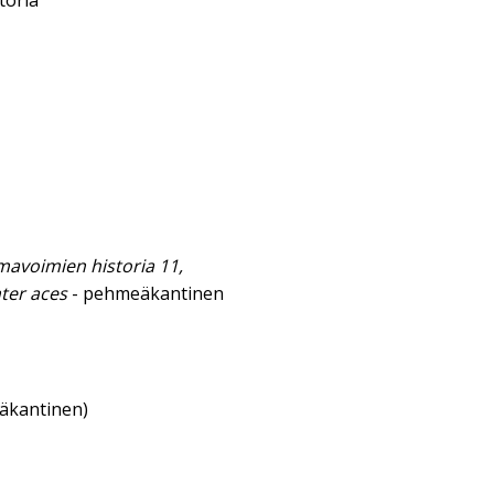
toria
mavoimien historia 11,
hter aces
- pehmeäkantinen
eäkantinen)