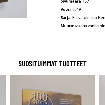
Sivumäärä
: 157
Vuosi
: 2019
Sarja
: Etsivätoimisto He
Muuta
: takana vanha hi
SUOSITUIMMAT TUOTTEET