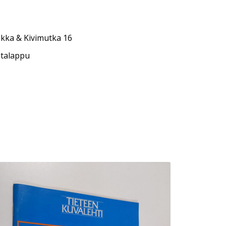
nkka & Kivimutka 16
ntalappu