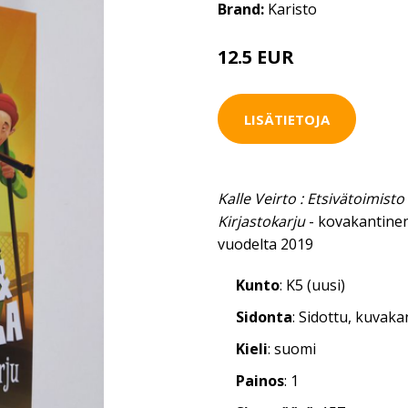
Brand:
Karisto
12.5 EUR
LISÄTIETOJA
Kalle Veirto : Etsivätoimist
Kirjastokarju
- kovakantinen
vuodelta 2019
Kunto
: K5 (uusi)
Sidonta
: Sidottu, kuvak
Kieli
: suomi
Painos
: 1