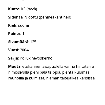
Kunto
: K3 (hyvä)
Sidonta
: Nidottu (pehmeäkantinen)
Kieli
: suomi
Painos
: 1
Sivumäärä
: 125
Vuosi
: 2004
Sarja
: Pollux hevoskerho
Muuta
: etukannen sisäpuolella vanha hintatarra ;
nimiösivulla pieni pala teippiä, pientä kulumaa
reunoilla ja kulmissa, hieman taitejälkeä kansissa