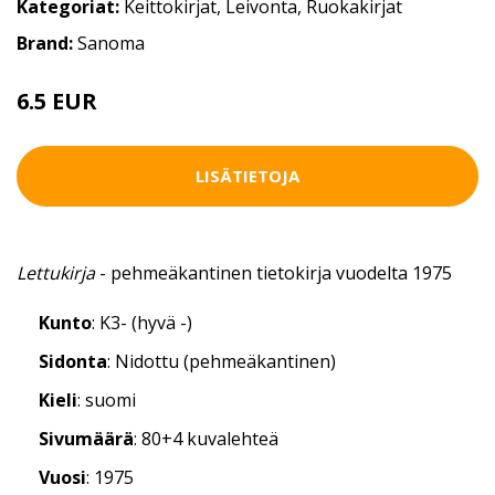
Kategoriat:
Keittokirjat
,
Leivonta
,
Ruokakirjat
Brand:
Sanoma
6.5 EUR
LISÄTIETOJA
Lettukirja
- pehmeäkantinen tietokirja vuodelta 1975
Kunto
: K3- (hyvä -)
Sidonta
: Nidottu (pehmeäkantinen)
Kieli
: suomi
Sivumäärä
: 80+4 kuvalehteä
Vuosi
: 1975