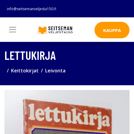
info@seitsemanveljesta150.fi
KAUPPA
LETTUKIRJA
Keittokirjat
Leivonta