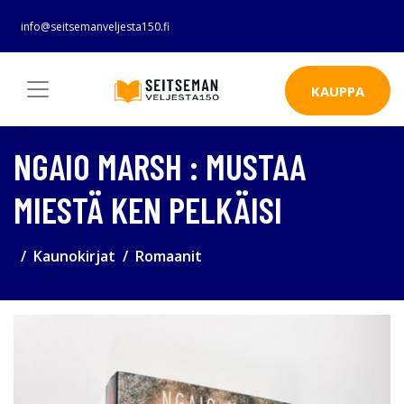
info@seitsemanveljesta150.fi
KAUPPA
NGAIO MARSH : MUSTAA
MIESTÄ KEN PELKÄISI
Kaunokirjat
Romaanit