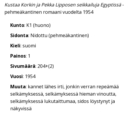
Kustaa Korkin ja Pekka Lipposen seikkailuja Egyptissä
-
pehmeäkantinen romaani vuodelta 1954
Kunto
: K1 (huono)
Sidonta
: Nidottu (pehmeäkantinen)
Kieli
: suomi
Painos
: 1
Sivumäärä
: 204+(2)
Vuosi
: 1954
Muuta
: kannet lähes irti, jonkin verran repeämää
selkämyksessä, selkämyksessä hieman vinoutta,
selkämyksessä lukutaittumaa, sidos löystynyt ja
näkyvissä