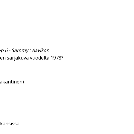
op 6 - Sammy : Aavikon
n sarjakuva vuodelta 1978?
eäkantinen)
 kansissa