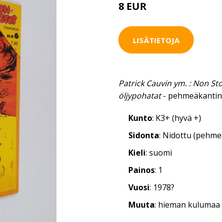
8 EUR
LISÄTIETOJA
Patrick Cauvin ym. : Non St
öljypohatat
- pehmeäkantine
Kunto
: K3+ (hyvä +)
Sidonta
: Nidottu (pehm
Kieli
: suomi
Painos
: 1
Vuosi
: 1978?
Muuta
: hieman kulumaa