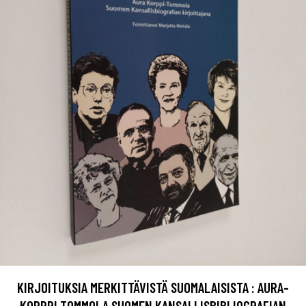
KIRJOITUKSIA MERKITTÄVISTÄ SUOMALAISISTA : AURA-
KORPPI TOMMOLA SUOMEN KANSALLISBIBLIOGRAFIAN