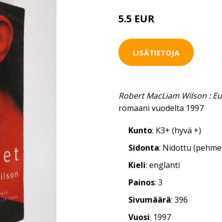
5.5 EUR
LISÄTIETOJA
Robert MacLiam Wilson : Eu
romaani vuodelta 1997
Kunto
: K3+ (hyvä +)
Sidonta
: Nidottu (pehm
Kieli
: englanti
Painos
: 3
Sivumäärä
: 396
Vuosi
: 1997