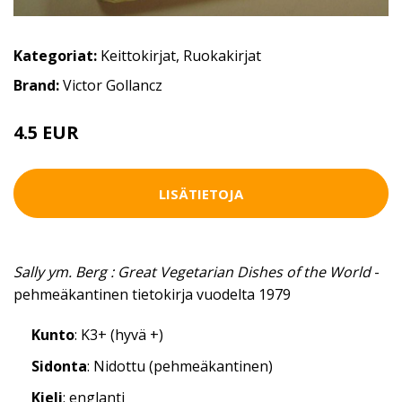
Kategoriat:
Keittokirjat
,
Ruokakirjat
Brand:
Victor Gollancz
4.5 EUR
8 EUR
LISÄTIETOJA
Sally ym. Berg : Great Vegetarian Dishes of the World
-
pehmeäkantinen tietokirja vuodelta 1979
Kunto
: K3+ (hyvä +)
Sidonta
: Nidottu (pehmeäkantinen)
Kieli
: englanti