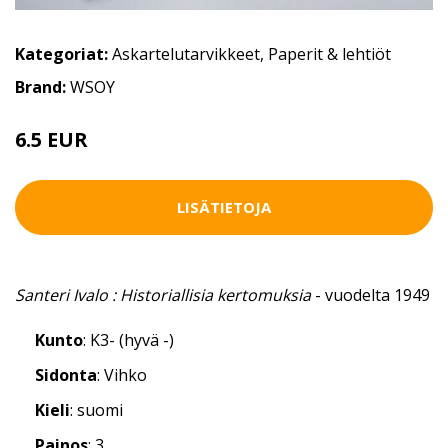
Kategoriat:
Askartelutarvikkeet
,
Paperit & lehtiöt
Brand:
WSOY
6.5 EUR
LISÄTIETOJA
Santeri Ivalo : Historiallisia kertomuksia
- vuodelta 1949
Kunto
: K3- (hyvä -)
Sidonta
: Vihko
Kieli
: suomi
Painos
: 3