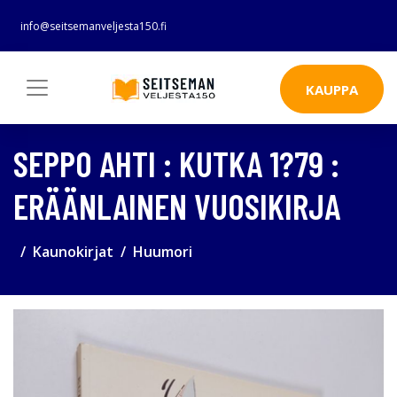
info@seitsemanveljesta150.fi
KAUPPA
SEPPO AHTI : KUTKA 1?79 :
ERÄÄNLAINEN VUOSIKIRJA
Kaunokirjat
Huumori