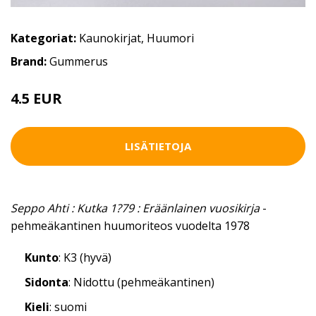
Kategoriat:
Kaunokirjat
,
Huumori
Brand:
Gummerus
4.5 EUR
LISÄTIETOJA
Seppo Ahti : Kutka 1?79 : Eräänlainen vuosikirja
-
pehmeäkantinen huumoriteos vuodelta 1978
Kunto
: K3 (hyvä)
Sidonta
: Nidottu (pehmeäkantinen)
Kieli
: suomi