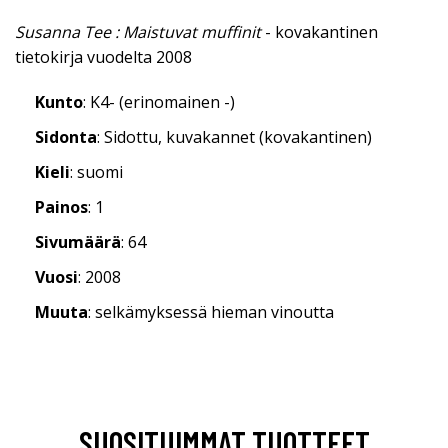
Susanna Tee : Maistuvat muffinit
- kovakantinen
tietokirja vuodelta 2008
Kunto
: K4- (erinomainen -)
Sidonta
: Sidottu, kuvakannet (kovakantinen)
Kieli
: suomi
Painos
: 1
Sivumäärä
: 64
Vuosi
: 2008
Muuta
: selkämyksessä hieman vinoutta
SUOSITUIMMAT TUOTTEET