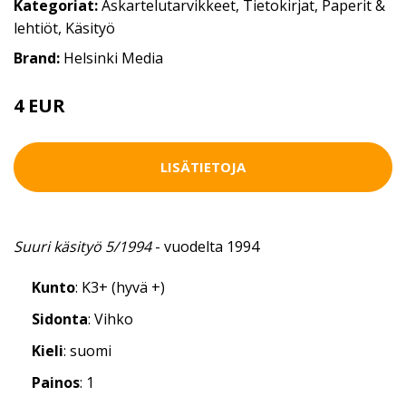
Kategoriat:
Askartelutarvikkeet
,
Tietokirjat
,
Paperit &
lehtiöt
,
Käsityö
Brand:
Helsinki Media
4 EUR
LISÄTIETOJA
Suuri käsityö 5/1994
- vuodelta 1994
Kunto
: K3+ (hyvä +)
Sidonta
: Vihko
Kieli
: suomi
Painos
: 1