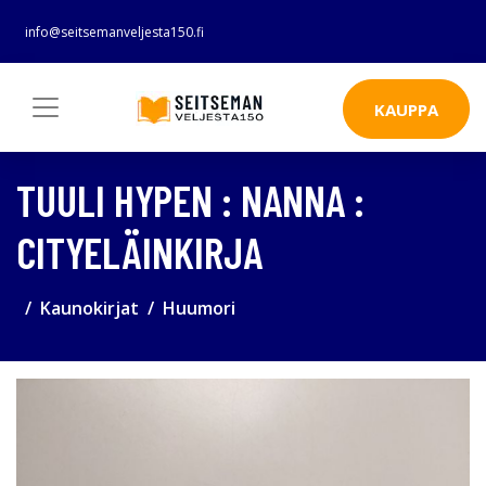
info@seitsemanveljesta150.fi
KAUPPA
TUULI HYPEN : NANNA :
CITYELÄINKIRJA
Kaunokirjat
Huumori