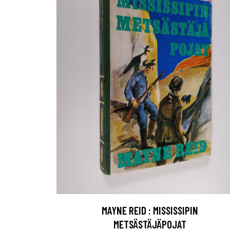
MAYNE REID : MISSISSIPIN
METSÄSTÄJÄPOJAT