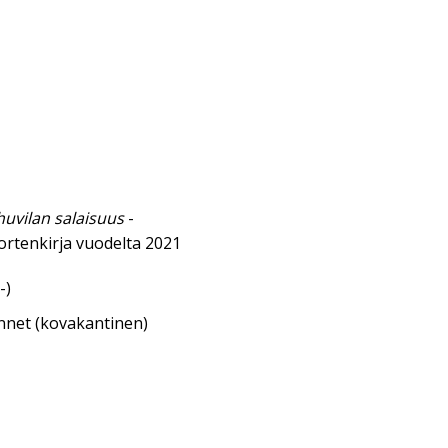
huvilan salaisuus
-
ortenkirja vuodelta 2021
-)
annet (kovakantinen)