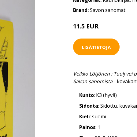
Kategoriat:
Kaunokirjat
,
H
Brand:
Savon sanomat
11.5 EUR
LISÄTIETOJA
Veikko Lötjönen : Tuulj vei pi
Savon sanomista
- kovakant
Kunto
: K3 (hyvä)
Sidonta
: Sidottu, kuvak
Kieli
: suomi
Painos
: 1