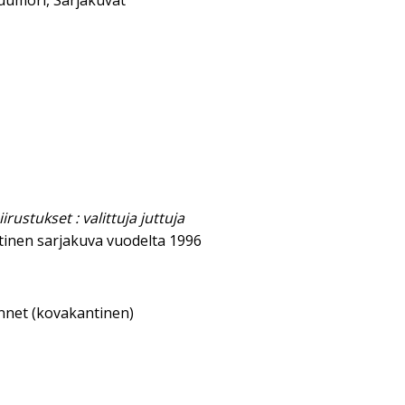
uumori
,
Sarjakuvat
irustukset : valittuja juttuja
inen sarjakuva vuodelta 1996
annet (kovakantinen)