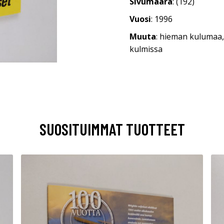
Sivumäärä
: (192)
Vuosi
: 1996
Muuta
: hieman kulumaa, 
kulmissa
SUOSITUIMMAT TUOTTEET