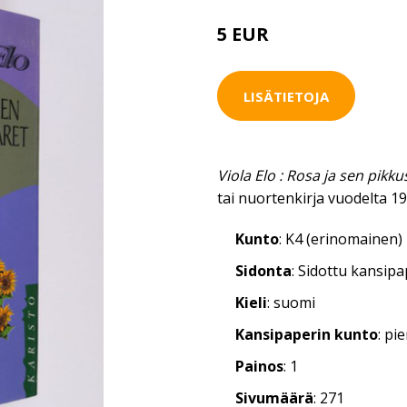
5 EUR
LISÄTIETOJA
Viola Elo : Rosa ja sen pikku
tai nuortenkirja vuodelta 1
Kunto
: K4 (erinomainen)
Sidonta
: Sidottu kansip
Kieli
: suomi
Kansipaperin kunto
: pi
Painos
: 1
Sivumäärä
: 271