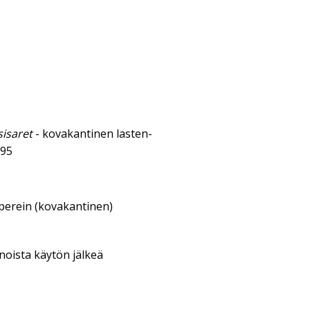
sisaret
- kovakantinen lasten-
995
aperein (kovakantinen)
enoista käytön jälkeä