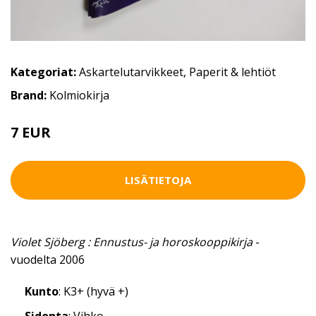
Kategoriat:
Askartelutarvikkeet
,
Paperit & lehtiöt
Brand:
Kolmiokirja
7 EUR
LISÄTIETOJA
Violet Sjöberg : Ennustus- ja horoskooppikirja
-
vuodelta 2006
Kunto
: K3+ (hyvä +)
Sidonta
: Vihko