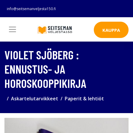
info@seitsemanveljesta150.fi
KAUPPA
VIOLET SJÖBERG :
ENNUSTUS- JA
HOROSKOOPPIKIRJA
Askartelutarvikkeet
Paperit & lehtiöt