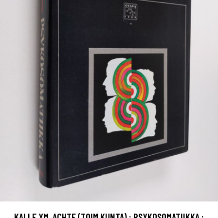
KALLE YM. ACHTE (TOIM.KUNTA) : PSYKOSOMATIIKKA :