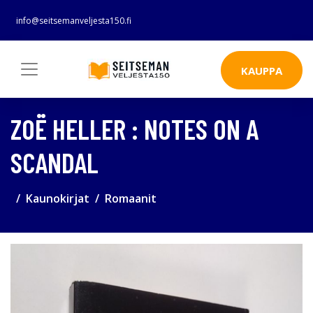
info@seitsemanveljesta150.fi
KAUPPA
ZOË HELLER : NOTES ON A
SCANDAL
Kaunokirjat
Romaanit