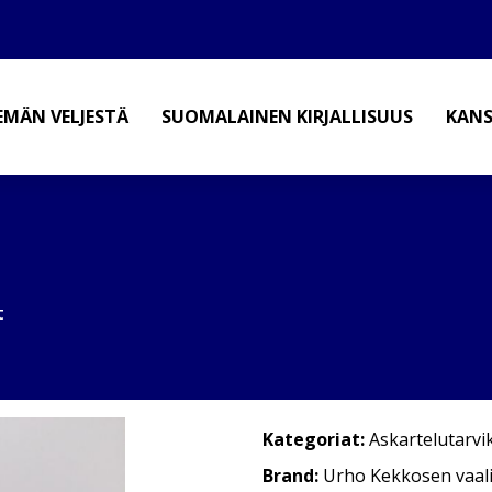
EMÄN VELJESTÄ
SUOMALAINEN KIRJALLISUUS
KANS
t
Kategoriat:
Askartelutarvi
Brand:
Urho Kekkosen vaalil