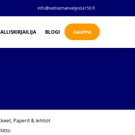
info@seitsemanveljesta150.fi
ALLISKIRJAILIJA
BLOGI
KAUPPA
kkeet
,
Paperit & lehtiöt
iitto