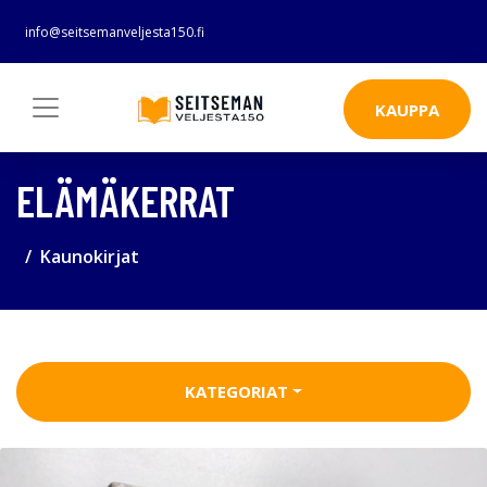
info@seitsemanveljesta150.fi
KAUPPA
ELÄMÄKERRAT
Kaunokirjat
KATEGORIAT