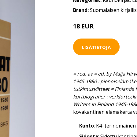
Kategoriat:
Kaunokirjat
,
E
Brand:
Suomalaisen kirjall
18 EUR
LISÄTIETOJA
= red. av = ed. by Maija Hirv
1945-1980 : pienoiselämäkerr
tutkimusviitteet = Finlands 
kortbiografier : verkförteck
Writers in Finland 1945-198
kovakantinen elämäkerta v
Kunto
: K4- (erinomainen 
Sidonta
: Sidottu kansip