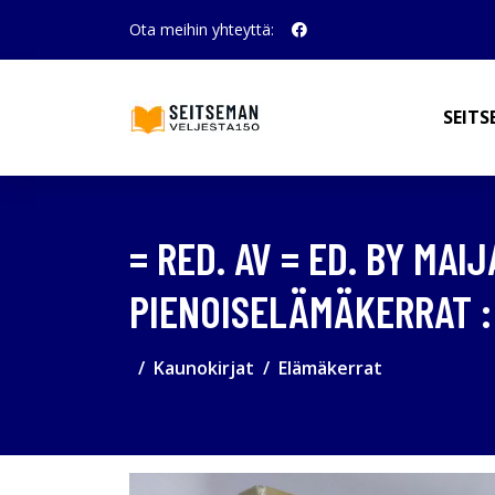
Ota meihin yhteyttä:
SEITS
= RED. AV = ED. BY MAI
PIENOISELÄMÄKERRAT : 
Kaunokirjat
Elämäkerrat