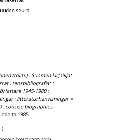
lämäkerrat
isuuden seura
onen (toim.) : Suomen kirjailijat
at : teosbibliografiat :
författare 1945-1980 :
ningar : litteraturhänvisningar =
0 : concise biographies
-
uodelta 1985
-)
aperein (kovakantinen)