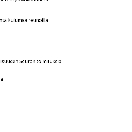
entä kulumaa reunoilla
llisuuden Seuran toimituksia
aa