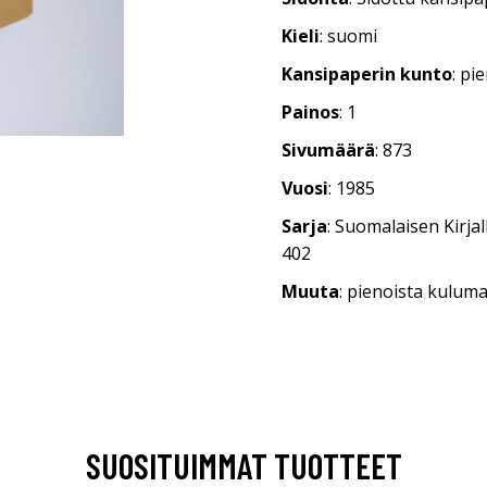
Kieli
: suomi
Kansipaperin kunto
: pi
Painos
: 1
Sivumäärä
: 873
Vuosi
: 1985
Sarja
: Suomalaisen Kirja
402
Muuta
: pienoista kulum
SUOSITUIMMAT TUOTTEET