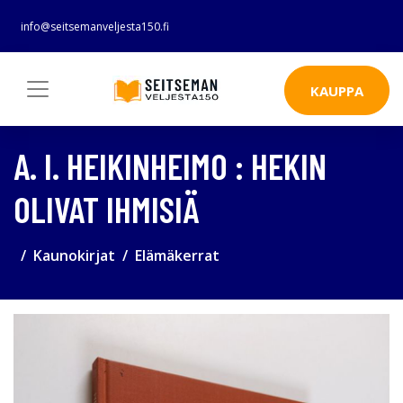
info@seitsemanveljesta150.fi
KAUPPA
A. I. HEIKINHEIMO : HEKIN
OLIVAT IHMISIÄ
Kaunokirjat
Elämäkerrat