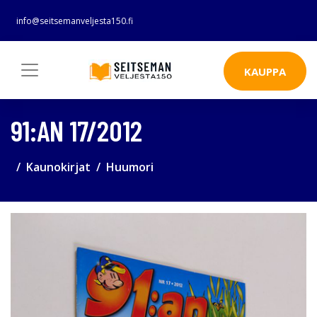
info@seitsemanveljesta150.fi
KAUPPA
91:AN 17/2012
Kaunokirjat
Huumori