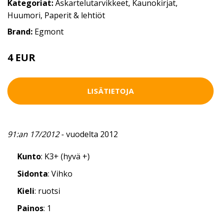
Kategoriat:
Askartelutarvikkeet
,
Kaunokirjat
,
Huumori
,
Paperit & lehtiöt
Brand:
Egmont
4 EUR
LISÄTIETOJA
91:an 17/2012
- vuodelta 2012
Kunto
: K3+ (hyvä +)
Sidonta
: Vihko
Kieli
: ruotsi
Painos
: 1