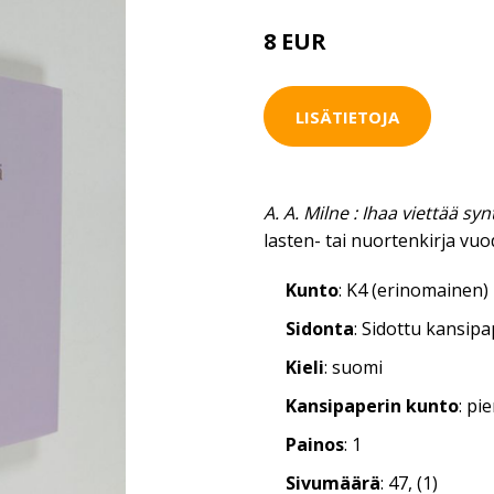
8 EUR
LISÄTIETOJA
A. A. Milne : Ihaa viettää s
lasten- tai nuortenkirja vuo
Kunto
: K4 (erinomainen)
Sidonta
: Sidottu kansip
Kieli
: suomi
Kansipaperin kunto
: pi
Painos
: 1
Sivumäärä
: 47, (1)