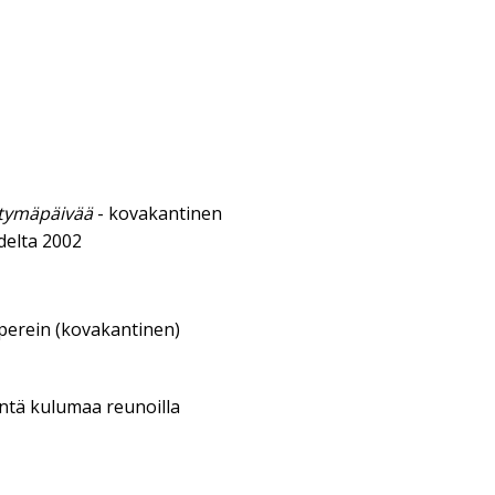
yntymäpäivää
- kovakantinen
delta 2002
aperein (kovakantinen)
entä kulumaa reunoilla