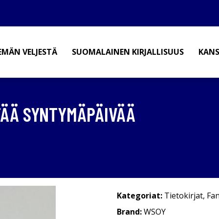
EMÄN VELJESTÄ
SUOMALAINEN KIRJALLISUUS
KANS
ETTÄÄ SYNTYMÄPÄIVÄÄ
Kategoriat:
Tietokirjat
,
Fan
Brand:
WSOY