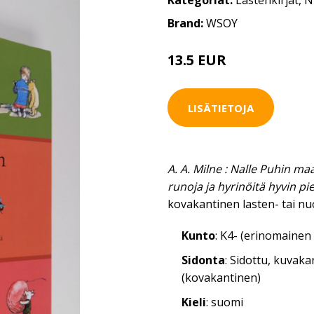
Kategoriat:
Lastenkirjat
,
N
Brand:
WSOY
13.5 EUR
LISÄTIETOJA
A. A. Milne : Nalle Puhin ma
runoja ja hyrinöitä hyvin pi
kovakantinen lasten- tai nu
Kunto
: K4- (erinomainen 
Sidonta
: Sidottu, kuvak
(kovakantinen)
Kieli
: suomi