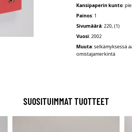
Kansipaperin kunto
: pi
Painos
: 1
Sivumäärä
: 220, (1)
Vuosi
: 2002
Muuta
: selkämyksessä aa
omistajamerkintä
SUOSITUIMMAT TUOTTEET