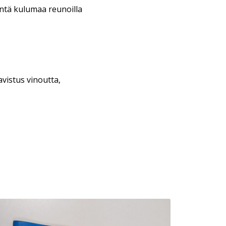
entä kulumaa reunoilla
vistus vinoutta,