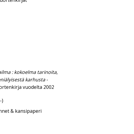
uortenkirjat
ailma : kokoelma tarinoita,
eniälyisestä karhusta
-
ortenkirja vuodelta 2002
-)
annet & kansipaperi