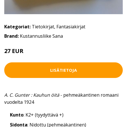
Kategoriat:
Tietokirjat
,
Fantasiakirjat
Brand:
Kustannusliike Sana
27 EUR
40 EUR
LISÄTIETOJA
A. C. Gunter : Kauhun öitä
- pehmeäkantinen romaani
vuodelta 1924
Kunto
: K2+ (tyydyttävä +)
Sidonta
: Nidottu (pehmeäkantinen)