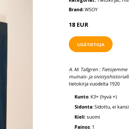
Kategoriat:
Tietokirjat
,
His
Brand:
WSOY
18 EUR
LISÄTIETOJA
A. M. Tallgren : Tietojemme 
muinais- ja sivistyshistoriall
tietokirja vuodelta 1920
Kunto
: K3+ (hyvä +)
Sidonta
: Sidottu, ei kan
Kieli
: suomi
Painos
: 1