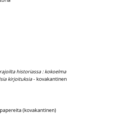
toria
rajoilta historiassa : kokoelma
isia kirjoituksia
- kovakantinen
sipapereita (kovakantinen)