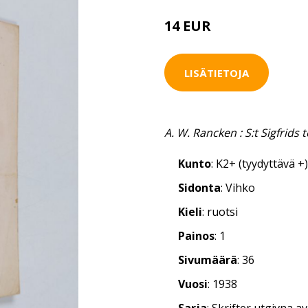
14 EUR
LISÄTIETOJA
A. W. Rancken : S:t Sigfrids 
Kunto
: K2+ (tyydyttävä +)
Sidonta
: Vihko
Kieli
: ruotsi
Painos
: 1
Sivumäärä
: 36
Vuosi
: 1938