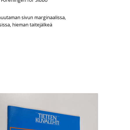
av Föreningen för Sibbo
muutaman sivun marginaalissa,
issa, hieman taitejälkeä