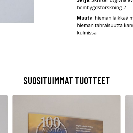
Sarja
: Skrifter utgivna 
hembygdsforskning 2
Muuta
: hieman läikkää 
hieman tahraisuutta kans
kulmissa
SUOSITUIMMAT TUOTTEET