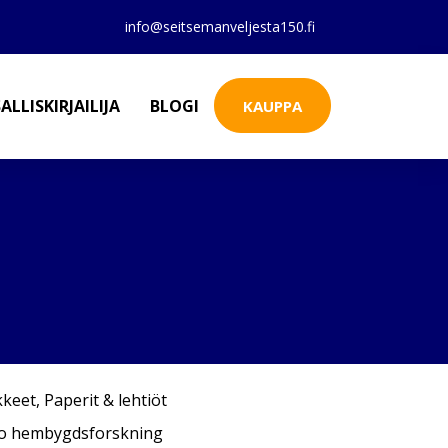
info@seitsemanveljesta150.fi
ALLISKIRJAILIJA
BLOGI
KAUPPA
kkeet
,
Paperit & lehtiöt
bo hembygdsforskning