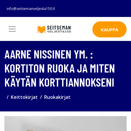
info@seitsemanveljesta150.fi
KAUPPA
AARNE NISSINEN YM. :
KORTITON RUOKA JA MITEN
KÄYTÄN KORTTIANNOKSENI
Keittokirjat
Ruokakirjat