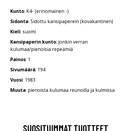
Kunto
: K4- (erinomainen -)
Sidonta
: Sidottu kansipaperein (kovakantinen)
Kieli
: suomi
Kansipaperin kunto
: jonkin verran
kulumaa/pienoisia repeämiä
Painos
: 1
Sivumäärä
: 194
Vuosi
: 1983
Muuta
: pienoista kulumaa reunoilla ja kulmissa
SUOSITUIMMAT TUOTTEET