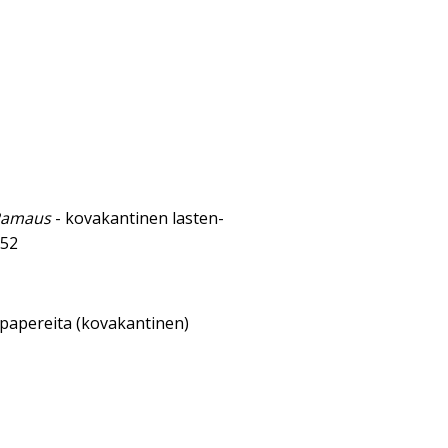
 Pamaus
- kovakantinen lasten-
952
sipapereita (kovakantinen)