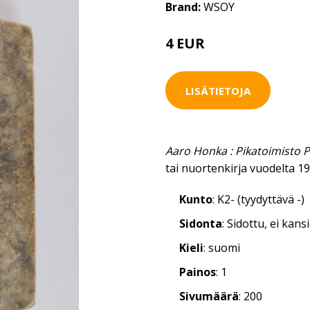
Brand:
WSOY
4 EUR
LISÄTIETOJA
Aaro Honka : Pikatoimisto
tai nuortenkirja vuodelta 1
Kunto
: K2- (tyydyttävä -)
Sidonta
: Sidottu, ei kan
Kieli
: suomi
Painos
: 1
Sivumäärä
: 200