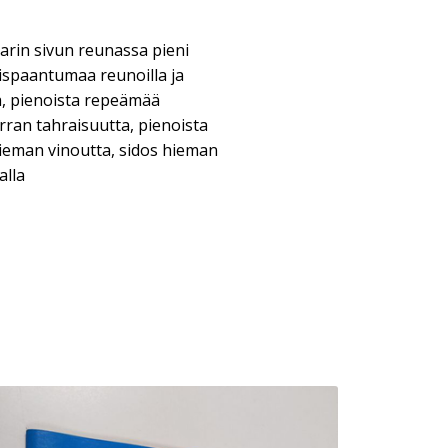
 parin sivun reunassa pieni
ispaantumaa reunoilla ja
a, pienoista repeämää
rran tahraisuutta, pienoista
ieman vinoutta, sidos hieman
alla