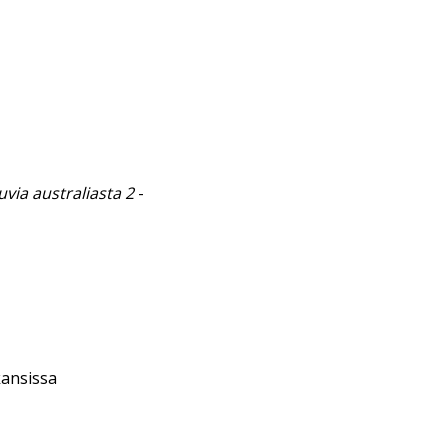
uvia australiasta 2
-
kansissa