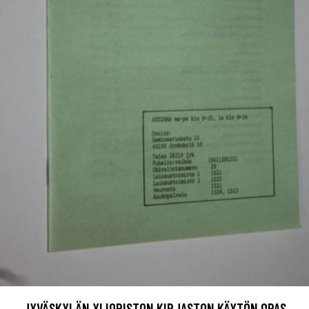
JYVÄSKYLÄN YLIOPISTON KIRJASTON KÄYTÖN OPAS