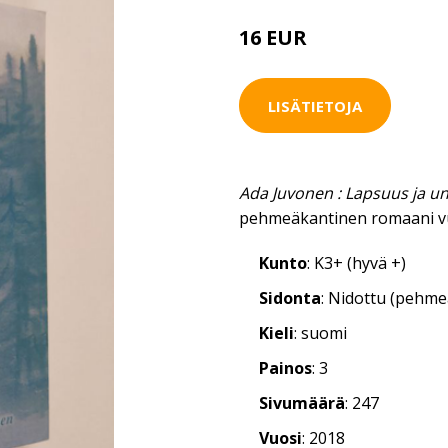
16 EUR
LISÄTIETOJA
Ada Juvonen : Lapsuus ja u
pehmeäkantinen romaani v
Kunto
: K3+ (hyvä +)
Sidonta
: Nidottu (pehm
Kieli
: suomi
Painos
: 3
Sivumäärä
: 247
Vuosi
: 2018