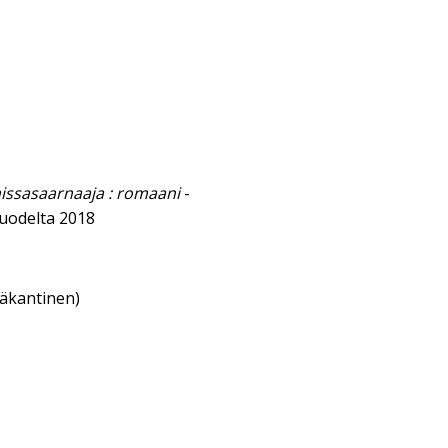
nissasaarnaaja : romaani
-
uodelta 2018
eäkantinen)