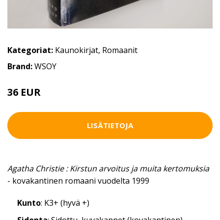
Kategoriat:
Kaunokirjat
,
Romaanit
Brand:
WSOY
36 EUR
LISÄTIETOJA
Agatha Christie : Kirstun arvoitus ja muita kertomuksia
- kovakantinen romaani vuodelta 1999
Kunto
: K3+ (hyvä +)
Sidonta
: Sidottu, kuvakannet (kovakantinen)