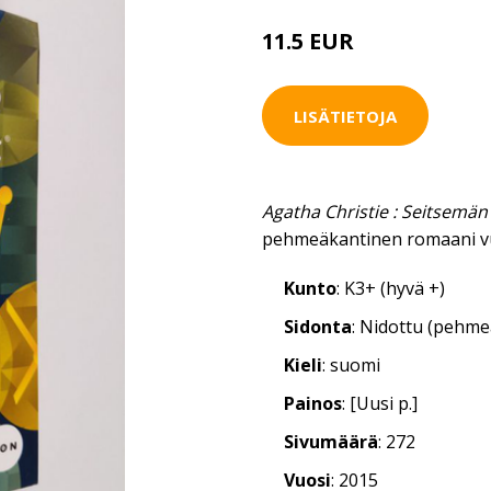
11.5 EUR
LISÄTIETOJA
Agatha Christie : Seitsemän
pehmeäkantinen romaani v
Kunto
: K3+ (hyvä +)
Sidonta
: Nidottu (pehm
Kieli
: suomi
Painos
: [Uusi p.]
Sivumäärä
: 272
Vuosi
: 2015