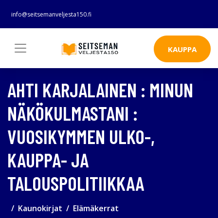
info@seitsemanveljesta150.fi
KAUPPA
AHTI KARJALAINEN : MINUN
NÄKÖKULMASTANI :
VUOSIKYMMEN ULKO-,
KAUPPA- JA
TALOUSPOLITIIKKAA
Kaunokirjat
Elämäkerrat