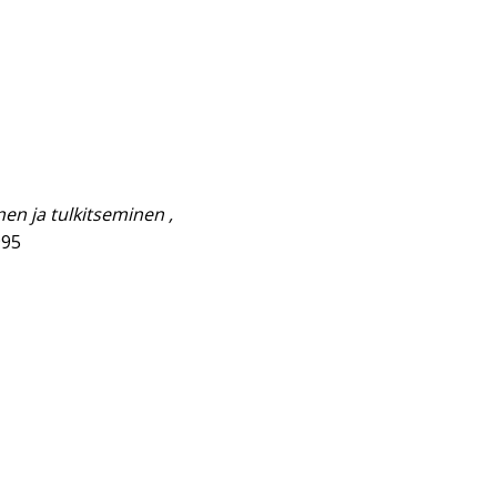
nen ja tulkitseminen ,
995