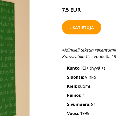
7.5 EUR
LISÄTIETOJA
Äidinkieli tekstin rakentumi
Kurssivihko C :
- vuodelta 1
Kunto
: K3+ (hyvä +)
Sidonta
: Vihko
Kieli
: suomi
Painos
: 1
Sivumäärä
: 81
Vuosi
: 1995