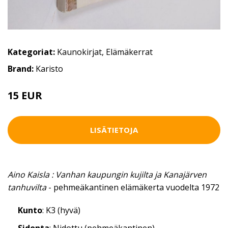
Kategoriat:
Kaunokirjat
,
Elämäkerrat
Brand:
Karisto
15 EUR
LISÄTIETOJA
Aino Kaisla : Vanhan kaupungin kujilta ja Kanajärven
tanhuvilta
- pehmeäkantinen elämäkerta vuodelta 1972
Kunto
: K3 (hyvä)
Sidonta
: Nidottu (pehmeäkantinen)