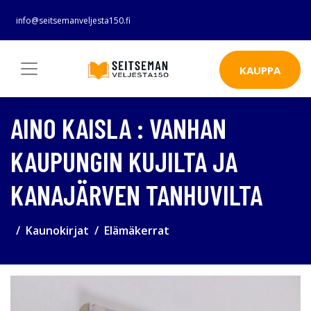
info@seitsemanveljesta150.fi
KAUPPA
AINO KAISLA : VANHAN
KAUPUNGIN KUJILTA JA
KANAJÄRVEN TANHUVILTA
Kaunokirjat
Elämäkerrat