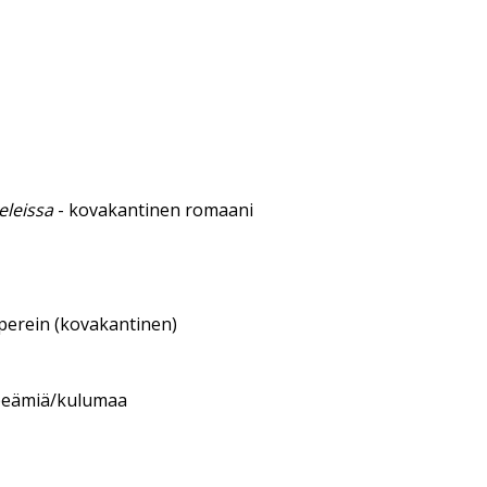
eleissa
- kovakantinen romaani
aperein (kovakantinen)
epeämiä/kulumaa