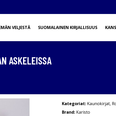
EMÄN VELJESTÄ
SUOMALAINEN KIRJALLISUUS
KANS
AN ASKELEISSA
Kategoriat:
Kaunokirjat
,
R
Brand:
Karisto