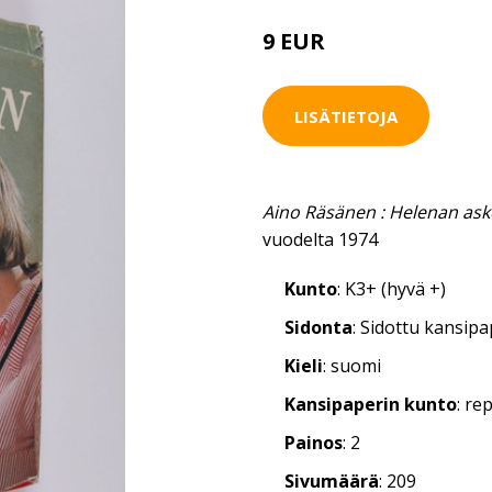
9 EUR
LISÄTIETOJA
Aino Räsänen : Helenan ask
vuodelta 1974
Kunto
: K3+ (hyvä +)
Sidonta
: Sidottu kansip
Kieli
: suomi
Kansipaperin kunto
: r
Painos
: 2
Sivumäärä
: 209