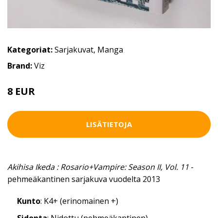
Kategoriat:
Sarjakuvat
,
Manga
Brand:
Viz
8 EUR
LISÄTIETOJA
Akihisa Ikeda : Rosario+Vampire: Season II, Vol. 11
-
pehmeäkantinen sarjakuva vuodelta 2013
Kunto
: K4+ (erinomainen +)
Sidonta
: Nidottu (pehmeäkantinen)