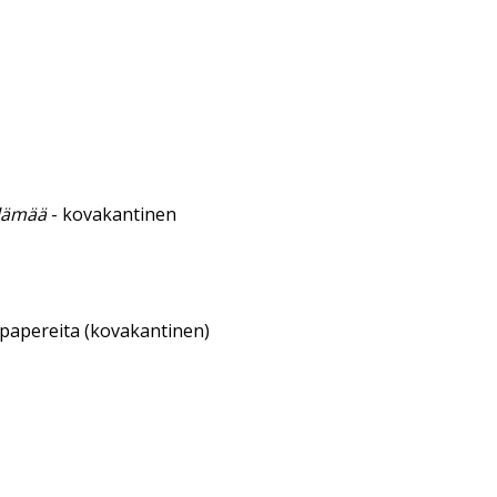
elämää
- kovakantinen
sipapereita (kovakantinen)