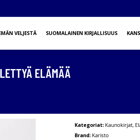
EMÄN VELJESTÄ
SUOMALAINEN KIRJALLISUUS
KANS
ELETTYÄ ELÄMÄÄ
Kategoriat:
Kaunokirjat
,
E
Brand:
Karisto