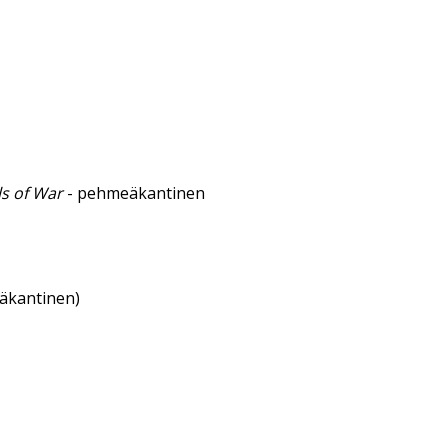
ls of War
- pehmeäkantinen
eäkantinen)