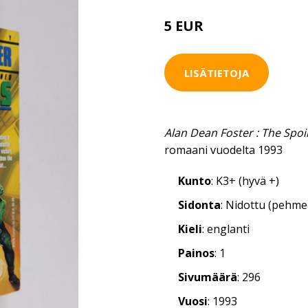
5 EUR
LISÄTIETOJA
Alan Dean Foster : The Spoi
romaani vuodelta 1993
Kunto
: K3+ (hyvä +)
Sidonta
: Nidottu (pehm
Kieli
: englanti
Painos
: 1
Sivumäärä
: 296
Vuosi
: 1993