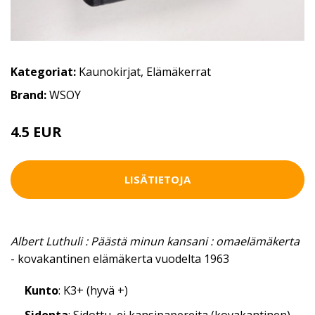
Kategoriat:
Kaunokirjat
,
Elämäkerrat
Brand:
WSOY
4.5 EUR
LISÄTIETOJA
Albert Luthuli : Päästä minun kansani : omaelämäkerta
- kovakantinen elämäkerta vuodelta 1963
Kunto
: K3+ (hyvä +)
Sidonta
: Sidottu, ei kansipapereita (kovakantinen)