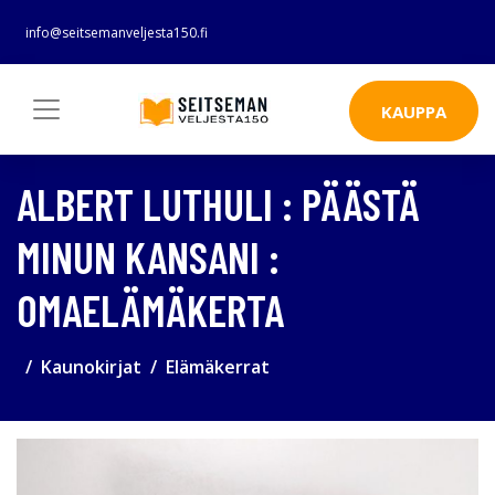
info@seitsemanveljesta150.fi
KAUPPA
ALBERT LUTHULI : PÄÄSTÄ
MINUN KANSANI :
OMAELÄMÄKERTA
Kaunokirjat
Elämäkerrat