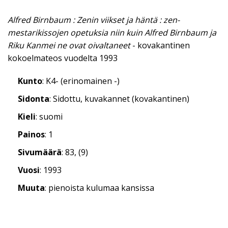
Alfred Birnbaum : Zenin viikset ja häntä : zen-
mestarikissojen opetuksia niin kuin Alfred Birnbaum ja
Riku Kanmei ne ovat oivaltaneet
- kovakantinen
kokoelmateos vuodelta 1993
Kunto
: K4- (erinomainen -)
Sidonta
: Sidottu, kuvakannet (kovakantinen)
Kieli
: suomi
Painos
: 1
Sivumäärä
: 83, (9)
Vuosi
: 1993
Muuta
: pienoista kulumaa kansissa