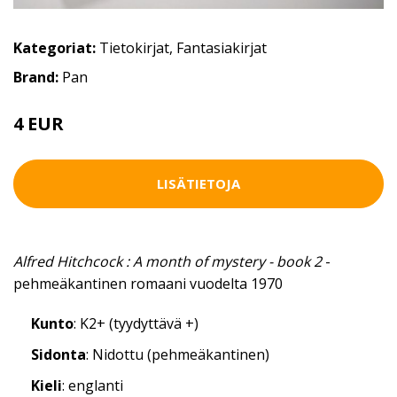
Kategoriat:
Tietokirjat
,
Fantasiakirjat
Brand:
Pan
4 EUR
4.5 EUR
LISÄTIETOJA
Alfred Hitchcock : A month of mystery - book 2
-
pehmeäkantinen romaani vuodelta 1970
Kunto
: K2+ (tyydyttävä +)
Sidonta
: Nidottu (pehmeäkantinen)
Kieli
: englanti