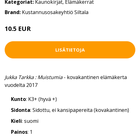
Kategoriat:
Kaunokirjat
,
Elämäkerrat
Brand:
Kustannusosakeyhtiö Siltala
10.5 EUR
LISÄTIETOJA
Jukka Tarkka : Muistumia
- kovakantinen elämäkerta
vuodelta 2017
Kunto
: K3+ (hyvä +)
Sidonta
: Sidottu, ei kansipapereita (kovakantinen)
Kieli
: suomi
Painos
: 1